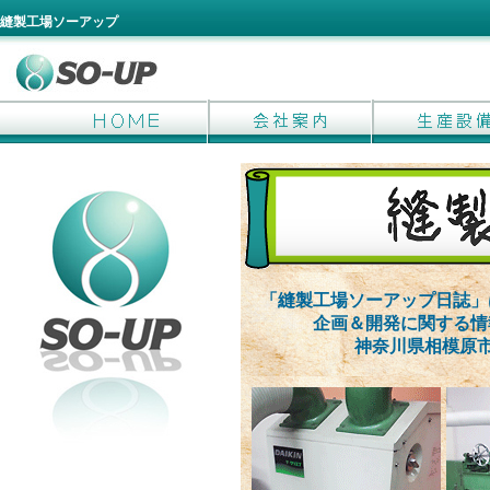
縫製工場ソーアップ
「縫製工場ソーアップ日誌」
企画＆開発に関する情
神奈川県相模原