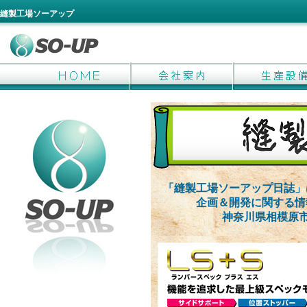
縫製工場ソーアップ
「縫製工場ソーアップ日誌」
企画＆開発に関する情
神奈川県相模原