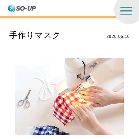
手作りマスク
2020.06.10