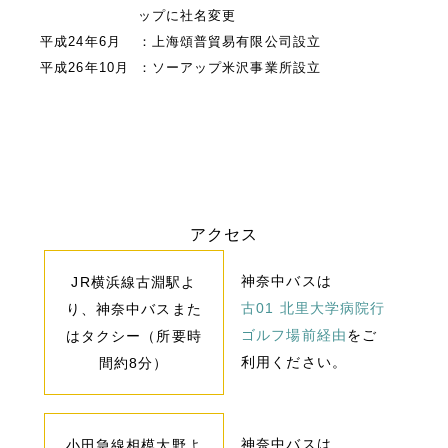
ップに社名変更
平成24年6月
：上海頌普貿易有限公司設立
平成26年10月
：ソーアップ米沢事業所設立
アクセス
神奈中バスは
JR横浜線古淵駅よ
古01 北里大学病院行
り、神奈中バスまた
ゴルフ場前経由
をご
はタクシー（所要時
利用ください。
間約8分）
神奈中バスは
小田急線相模大野よ