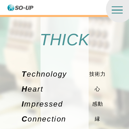
T
H
I
C
K
Technology
技術力
Heart
心
Impressed
感動
Connection
縁