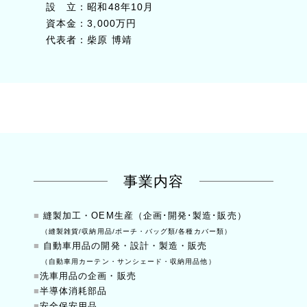
設 立
：昭和48年10月
資本金
：3,000万円
代表者
：柴原 博靖
事業内容
■
縫製加工・OEM生産（企画･開発･製造･販売）
（縫製雑貨/収納用品/ポーチ・バッグ類/各種カバー類）
■
自動車用品の開発・設計・製造・販売
（自動車用カーテン・サンシェード・収納用品他）
■
洗車用品の企画・販売
■
半導体消耗部品
■
安全保安用品