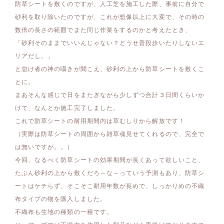
防草シートを敷くのですが、人工芝を施工した際、事前に自分で
砂利を取り除いたのですが、これが想像以上に大変で、その時の
数倍の長さの範囲でまた同じ作業をするのかと考えたとき、
「砂利そのままでいいんじゃない？どうせ普段歩いたりしないエ
リアだし。」
と怠け者の神の囁きが聞こえ、砂利の上から防草シートを敷くこ
とに。
まあそんな感じで日をまたぎながら少しずつ合計３日間くらいか
けて、なんとか施工完了しました。
これで防草シートの耐用期間内は草むしりから解放です！
（実際は防草シートの周囲から雑草魂見せてくれるので、完全で
は無いですが。。）
今回、なるべく防草シートの効果期間が長くあって欲しいこと、
たぶん砂利の上から敷くだろ～な～っていう予測もあり、防草シ
ートはケチらず、そこそこ耐用年数が長めで、しっかりめの不織
布タイプの物を購入しました。
不織布も生地の種類の一種です。